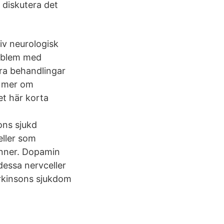
 diskutera det
iv neurologisk
roblem med
dra behandlingar
s mer om
et här korta
ons sjukd
eller som
inner. Dopamin
dessa nervceller
arkinsons sjukdom