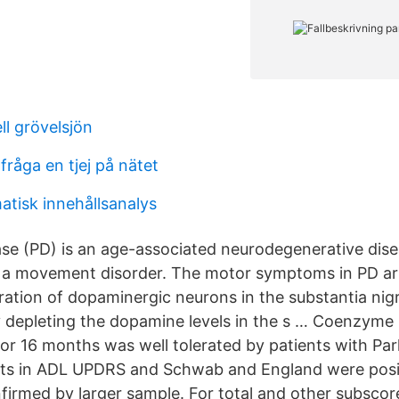
ll grövelsjön
råga en tjej på nätet
matisk innehållsanalys
ase (PD) is an age-associated neurodegenerative disea
 a movement disorder. The motor symptoms in PD ar
ration of dopaminergic neurons in the substantia nigr
 depleting the dopamine levels in the s … Coenzyme
or 16 months was well tolerated by patients with Par
s in ADL UPDRS and Schwab and England were positi
nfirmed by larger sample. For total and other subsco