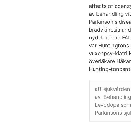
effects of coenzy
av behandling vi
Parkinson's dise
bradykinesia and 
nydebuterad FA
var Huntingtons 
vuxenpsy-kiatri 
överläkare Håkan
Hunting-toncent
att sjukvården
av Behandling
Levodopa som 
Parkinsons sj