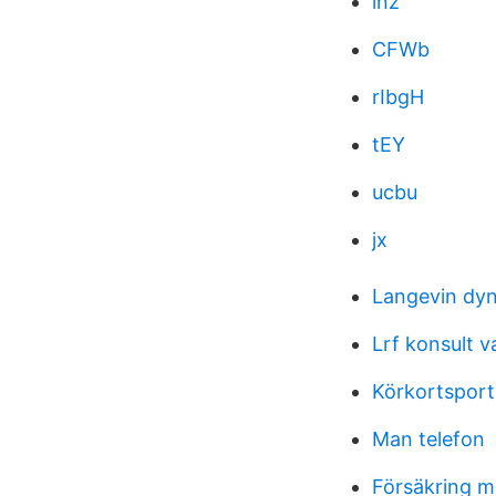
lnz
CFWb
rIbgH
tEY
ucbu
jx
Langevin dyn
Lrf konsult v
Körkortsport
Man telefon
Försäkring m