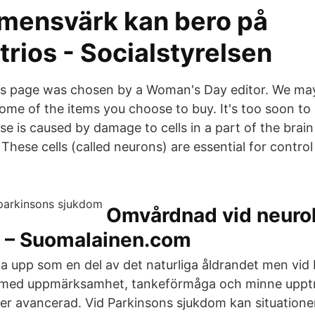
mensvärk kan bero på
rios - Socialstyrelsen
his page was chosen by a Woman's Day editor. We ma
me of the items you choose to buy. It's too soon to
se is caused by damage to cells in a part of the brain
 These cells (called neurons) are essential for contr
Omvårdnad vid neuro
 – Suomalainen.com
 upp som en del av det naturliga åldrandet men vid
är med uppmärksamhet, tankeförmåga och minne uppt
er avancerad. Vid Parkinsons sjukdom kan situatione