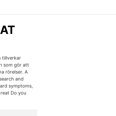
RAT
tillverkar
in som gör att
a rörelser. A
esearch and
ndard symptoms,
treat Do you