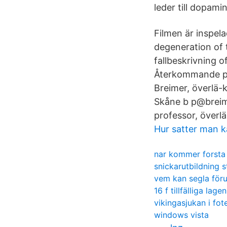
leder till dopami
Filmen är inspela
degeneration of 
fallbeskrivning 
Återkommande ps
Breimer, överlä-
Skåne b p@breime
professor, överl
Hur satter man k
nar kommer forsta
snickarutbildning 
vem kan segla föru
16 f tillfälliga lagen
vikingasjukan i fot
windows vista