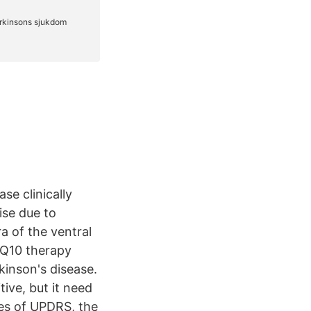
se clinically
ise due to
a of the ventral
 Q10 therapy
kinson's disease.
ve, but it need
res of UPDRS, the