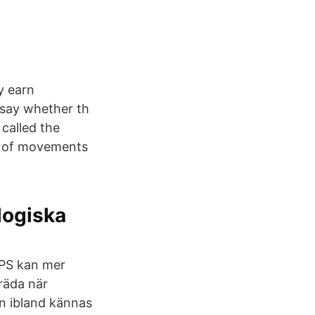
y earn
 say whether th
 called the
ol of movements
logiska
 PS kan mer
räda när
n ibland kännas