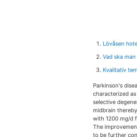
Lövåsen hote
Vad ska man f
Kvalitativ te
Parkinson's dise
characterized as
selective degene
midbrain thereby
with 1200 mg/d f
The improvement
to be further co