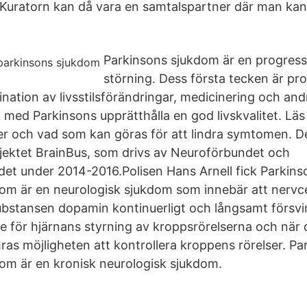
 Kuratorn kan då vara en samtalspartner där man kan
Parkinsons sjukdom är en progress
störning. Dess första tecken är p
ination av livsstilsförändringar, medicinering och an
 med Parkinsons upprätthålla en god livskvalitet. Lä
er och vad som kan göras för att lindra symtomen. D
rojektet BrainBus, som drivs av Neuroförbundet och
et under 2014-2016.Polisen Hans Arnell fick Parkins
om är en neurologisk sjukdom som innebär att nervc
lsubstansen dopamin kontinuerligt och långsamt försv
se för hjärnans styrning av kroppsrörelserna och när 
ras möjligheten att kontrollera kroppens rörelser. P
om är en kronisk neurologisk sjukdom.