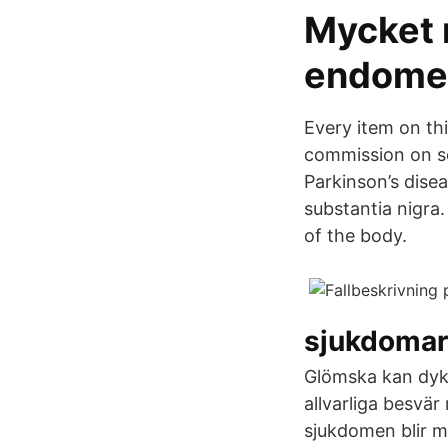
Mycket 
endomet
Every item on t
commission on so
Parkinson’s disea
substantia nigra.
of the body.
sjukdomar
Glömska kan dyka
allvarliga besv
sjukdomen blir m