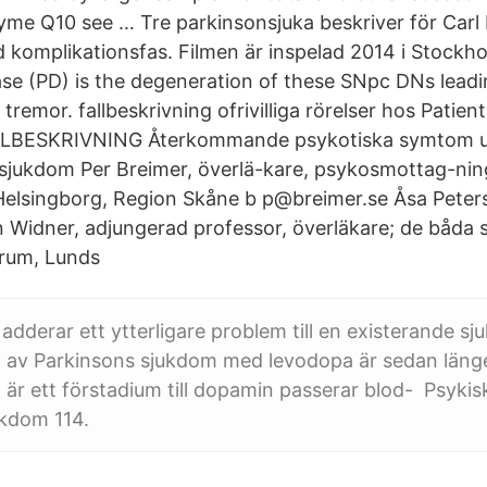
me Q10 see … Tre parkinsonsjuka beskriver för Carl Kj
d komplikationsfas. Filmen är inspelad 2014 i Stockho
ase (PD) is the degeneration of these SNpc DNs leadin
tremor. fallbeskrivning ofrivilliga rörelser hos Patien
LLBESKRIVNING Återkommande psykotiska symtom u
sjukdom Per Breimer, överlä-kare, psykosmottag-ni
Helsingborg, Region Skåne b p@breimer.se Åsa Peters
 Widner, adjungerad professor, överläkare; de båda
rum, Lunds
 adderar ett ytterligare problem till en existerande s
 av Parkinsons sjukdom med levodopa är sedan länge
är ett förstadium till dopamin passerar blod- Psyki
ukdom 114.