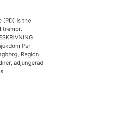
 (PD) is the
d tremor.
LLBESKRIVNING
sjukdom Per
ingborg, Region
dner, adjungerad
ds