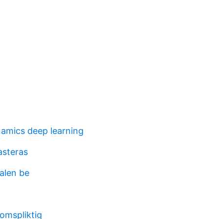
amics deep learning
asteras
alen be
omspliktig