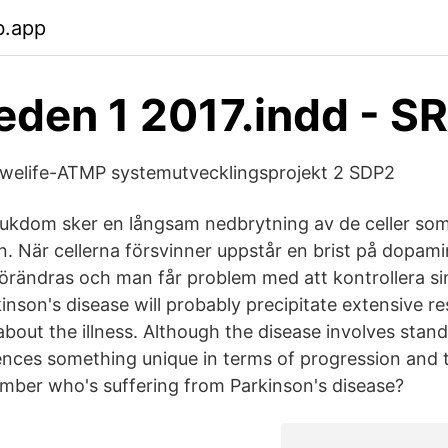
b.app
den 1 2017.indd - S
Swelife-ATMP systemutvecklingsprojekt 2 SDP2
jukdom sker en långsam nedbrytning av de celler som 
n. När cellerna försvinner uppstår en brist på dopam
örändras och man får problem med att kontrollera sin
inson's disease will probably precipitate extensive r
 about the illness. Although the disease involves sta
nces something unique in terms of progression and 
mber who's suffering from Parkinson's disease?