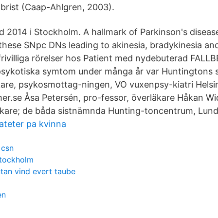
nbrist (Caap-Ahlgren, 2003).
d 2014 i Stockholm. A hallmark of Parkinson's disease
these SNpc DNs leading to akinesia, bradykinesia an
ofrivilliga rörelser hos Patient med nydebuterad FA
ykotiska symtom under många år var Huntingtons 
kare, psykosmottag-ningen, VO vuxenpsy-kiatri Hels
r.se Åsa Petersén, pro-fessor, överläkare Håkan Wi
äkare; de båda sistnämnda Hunting-toncentrum, Lun
ateter pa kvinna
 csn
stockholm
tan vind evert taube
en