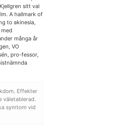
ellgren sitt val
lm. A hallmark of
g to akinesia,
t med
nder många år
ngen, VO
én, pro-fessor,
 sistnämnda
jukdom. Effekter
 väletablerad.
ska symtom vid